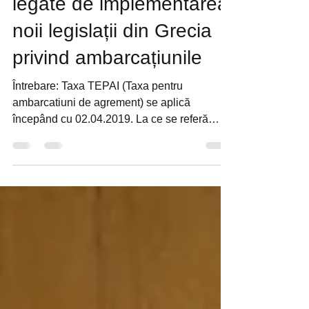
-
1 apr. 2019
5 min de citit
Întrebări și răspunsuri
legate de implementarea
noii legislații din Grecia
privind ambarcațiunile
Întrebare: Taxa TEPAI (Taxa pentru
ambarcatiuni de agrement) se aplică
începând cu 02.04.2019. La ce se referă
termenul de zece zile,...