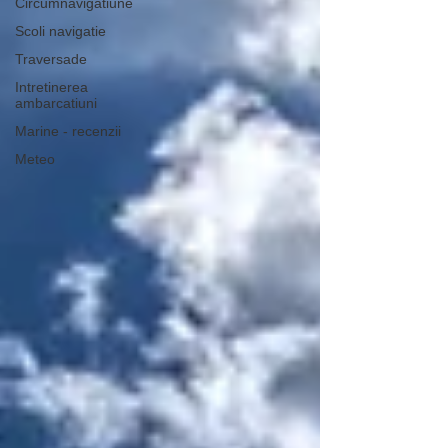
Circumnavigatiune
Scoli navigatie
Traversade
Intretinerea
ambarcatiuni
Marine - recenzii
Meteo