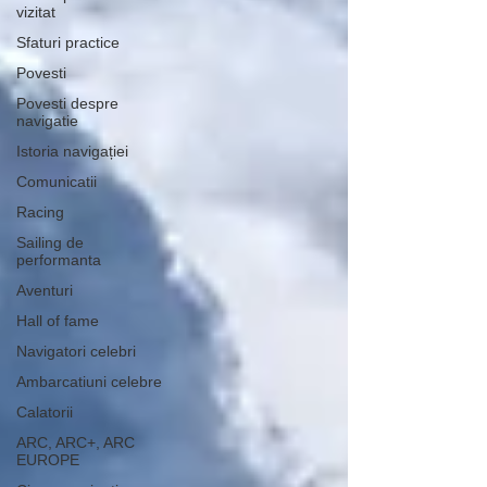
vizitat
Sfaturi practice
Povesti
Povesti despre
navigatie
Istoria navigației
Comunicatii
Racing
Sailing de
performanta
Aventuri
Hall of fame
Navigatori celebri
Ambarcatiuni celebre
Calatorii
ARC, ARC+, ARC
EUROPE