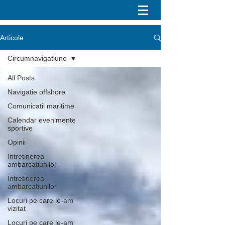
Articole
Circumnavigatiune
All Posts
Navigatie offshore
Comunicatii maritime
Calendar evenimente
sportive
Opinii
Intretinerea
ambarcatiunilor
Intretinerea
ambarcatiunilor
Locuri pe care le-am
vizitat
Locuri pe care le-am