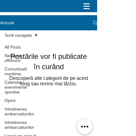
Articole
Scoli navigatie
All Posts
Postările vor fi publicate
Navigatie
offshore
în curând
Comunicatii
maritime
Descoperă alte categorii de pe acest
Calendar
blog sau revino mai târziu.
evenimente
sportive
Opinii
Asociatia Sportiva Blue Water Club
Intretinerea
ambarcatiunilor
office@bluewaterclub.ro
Intretinerea
ambarcatiunilor
+40753153110
Locuri pe care le-