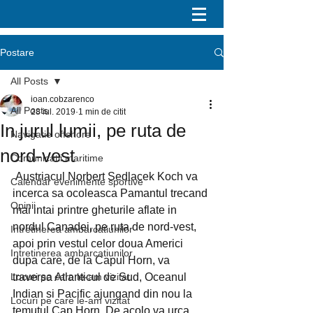
Postare
All Posts
ioan.cobzarenco
All Posts
28 iul. 2019
1 min de citit
In jurul lumii, pe ruta de
Navigatie offshore
nord-vest
Comunicatii maritime
 Austriacul Norbert Sedlacek Koch va 
Calendar evenimente sportive
incerca sa ocoleasca Pamantul trecand 
Opinii
mai intai printre gheturile aflate in 
nordul Canadei, pe ruta de nord-vest, 
Intretinerea ambarcatiunilor
apoi prin vestul celor doua Americi 
Intretinerea ambarcatiunilor
dupa care, de la Capul Horn, va 
Locuri pe care le-am vizitat
traversa Atlanticul de Sud, Oceanul 
Indian si Pacific ajungand din nou la 
Locuri pe care le-am vizitat
temutul Cap Horn. De acolo va urca 