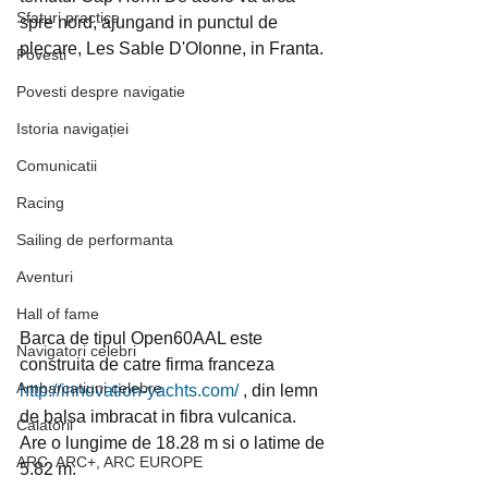
Sfaturi practice
spre nord, ajungand in punctul de 
plecare, Les Sable D'Olonne, in Franta.
Povesti
Povesti despre navigatie
Istoria navigației
Comunicatii
Racing
Sailing de performanta
Aventuri
Hall of fame
Barca de tipul Open60AAL este 
Navigatori celebri
construita de catre firma franceza  
Ambarcatiuni celebre
http://innovation-yachts.com/
 , din lemn 
de balsa imbracat in fibra vulcanica. 
Calatorii
Are o lungime de 18.28 m si o latime de 
ARC, ARC+, ARC EUROPE
5.82 m.