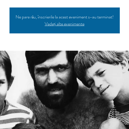
Ne pare rău, înscrierile la acest eveniment s-au terminat!
Vedeți alte evenimente