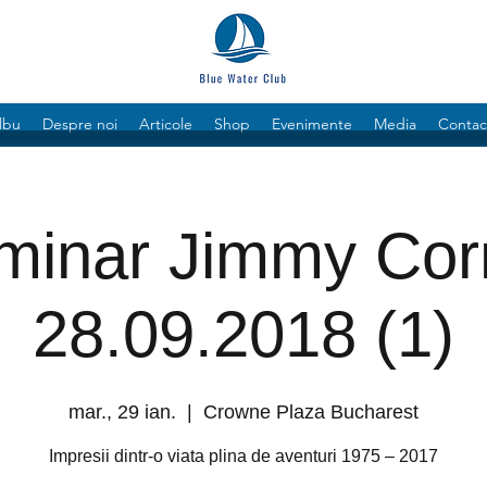
lbu
Despre noi
Articole
Shop
Evenimente
Media
Contac
minar Jimmy Corn
28.09.2018 (1)
mar., 29 ian.
  |  
Crowne Plaza Bucharest
Impresii dintr-o viata plina de aventuri 1975 – 2017