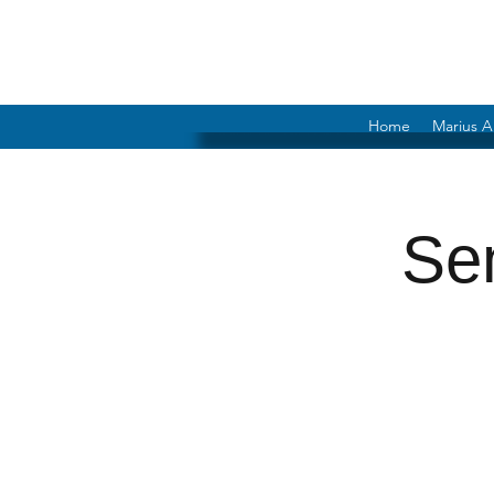
Home
Marius A
Se