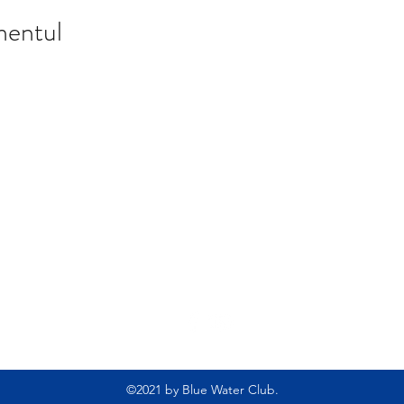
mentul
Asociatia Sportiva Blue Water Club
office@bluewaterclub.ro
+40753153110
Strada Boiangiu Radu, București, Romania, 011386
©2021 by Blue Water Club.